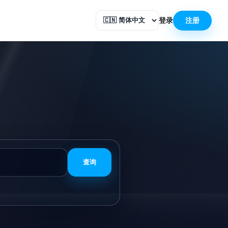
登录
注册
查询