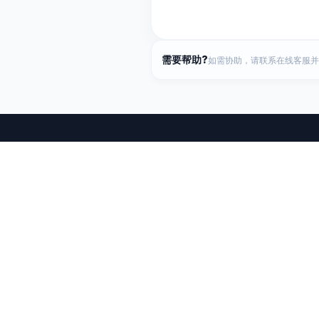
需要帮助?
如需协助，请联系在线客服并
集運便国际集運中心
集运服
以智能技术和以客户为中心的方法，开拓跨境物流
收费标准
的未来。
集运教学
手机端教
W
Q
集运细则