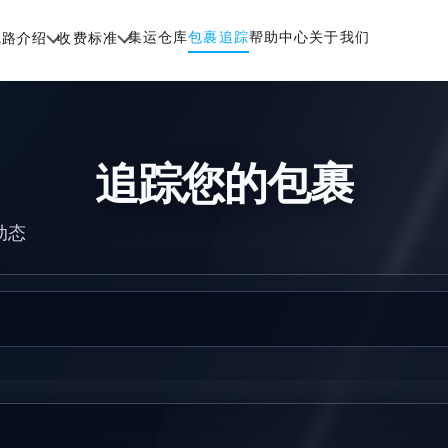
集运仓库
包裹追踪
帮助中心
关于我们
线路介绍
收费标准
追踪您的包裹
动态