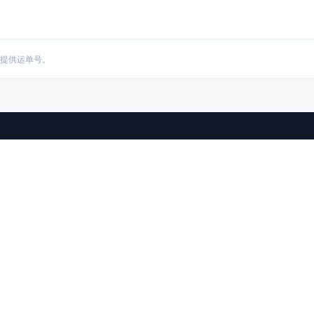
提供运单号。
务
关于我们
了解我们
联系
程
帮助中心
隐私政策
最新公告