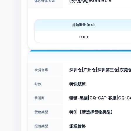
(长*宽*高)/6000*0.5
体积计算方式
起始重量 (KG)
0.00
深圳仓|广州仓|深圳第三仓|东莞
发货仓库
特快航班
时效
猫猫-黑猫|CQ-CAT-客服|CQ-C
承运商
特B|【请选择货物类型】
货物类型
派送价格
报价类型