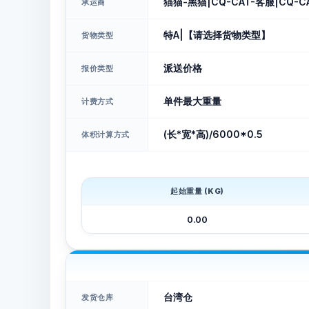
猫猫-黑猫|CQ-CAT-客服|CQ-CA
承运商
特A|【请选择货物类型】
货物类型
派送价格
报价类型
单件最大重量
计费方式
(长*宽*高)/6000*0.5
体积计算方式
起始重量 (KG)
0.00
台湾仓
发货仓库