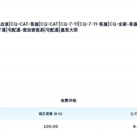
派|CQ-CAT-客服|CQ-CAT|CQ-7-11|CQ-7-11-客服|CQ-全家
下通|宅配通-壹加壹貿易|宅配通|嘉里大荣
收费详细
截至重量 (KG)
公
100.00
6