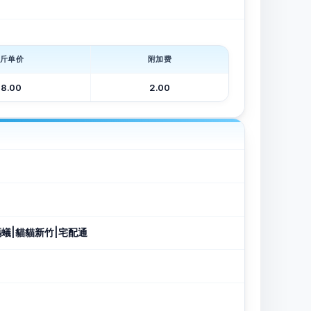
斤单价
附加费
8.00
2.00
陸宇螞蟻|貓貓新竹|宅配通