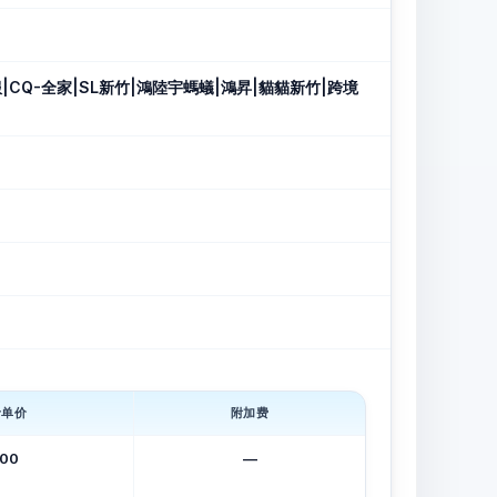
-客服|CQ-全家|SL新竹|鴻陸宇螞蟻|鴻昇|貓貓新竹|跨境
斤单价
附加费
.00
—