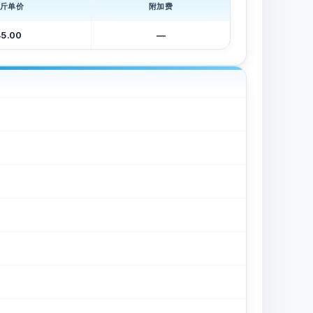
斤单价
附加费
45.00
—