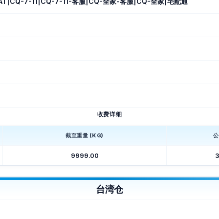
T|CQ-7-11|CQ-7-11-客服|CQ-全家-客服|CQ-全家|宅配通
收费详细
截至重量 (KG)
公
9999.00
3
台湾仓