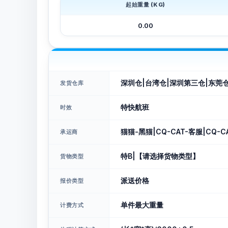
起始重量 (KG)
0.00
深圳仓|台湾仓|深圳第三仓|东莞
发货仓库
特快航班
时效
猫猫-黑猫|CQ-CAT-客服|CQ-CA
承运商
特B|【请选择货物类型】
货物类型
派送价格
报价类型
单件最大重量
计费方式