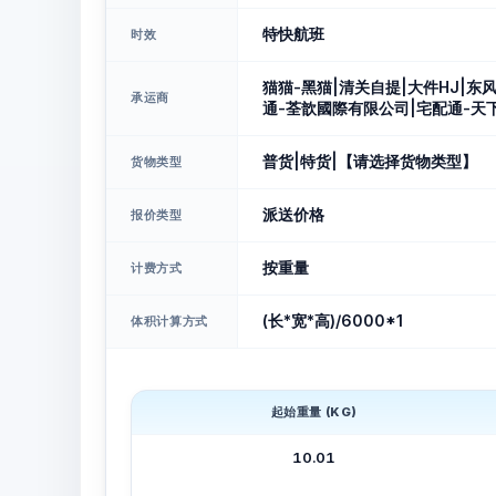
特快航班
时效
猫猫-黑猫|清关自提|大件HJ|东风自
承运商
通-荃歆國際有限公司|宅配通-天
普货|特货|【请选择货物类型】
货物类型
派送价格
报价类型
按重量
计费方式
(长*宽*高)/6000*1
体积计算方式
起始重量 (KG)
10.01