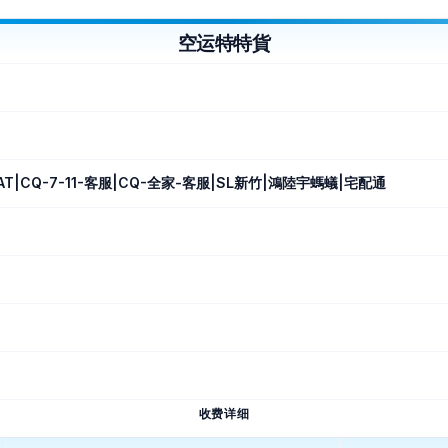
空运特特貨
AT|CQ-7-11-客服|CQ-全家-客服|SL新竹|鴻陸宇螞蟻|宅配通
收费详细