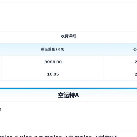
收费详细
截至重量 (KG)
公
9999.00
2
10.05
2
空运特A
仓