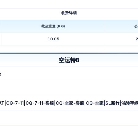
收费详细
截至重量 (KG)
公
10.05
2
空运特B
仓
AT|CQ-7-11|CQ-7-11-客服|CQ-全家-客服|CQ-全家|SL新竹|鴻