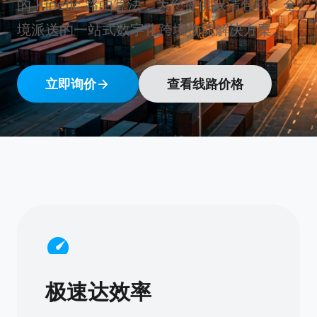
的 Kinetic 路由算法，为您提供双清包税、全
境派送的一站式数字化跨境物流解决方案。
arrow_forward
立即询价
查看线路价格
speed
极速达效率