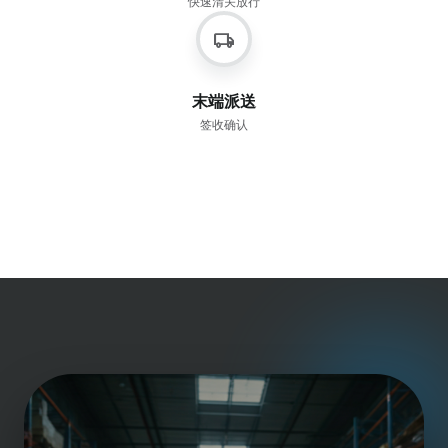
快速清关放行
local_shipping
末端派送
签收确认