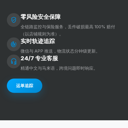
零风险安全保障
verified_user
全链路监控与保险服务，丢件破损最高 100% 赔付
（以店铺规则为准）。
实时轨迹追踪
track_changes
微信与 APP 推送，物流状态分钟级更新。
24/7 专业客服
headset_mic
精通中文与马来语，跨境问题即时响应。
运单追踪