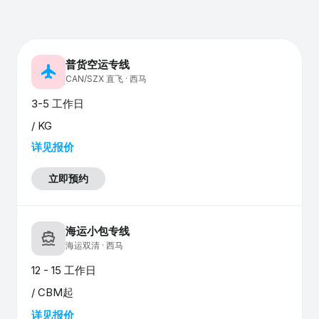
普货空运专线
flight
CAN/SZX 直飞 · 西马
3-5 工作日
/ KG
详见报价
立即预约
海运小包专线
directions_boat
海运双清 · 西马
12 - 15 工作日
/ CBM起
详见报价